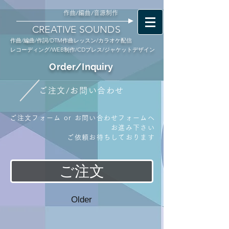
作曲/編曲/音源制作
CREATIVE SOUNDS
作曲/編曲/作詞/DTM作曲レッスン/カラオケ配信
レコーディング/WEB制作/CDプレス/ジャケットデザイン
Order/Inquiry
ご注文/お問い合わせ
ご注文フォーム or お問い合わせフォームへ
お進み下さい
ご依頼お待ちしております
ご注文
Older